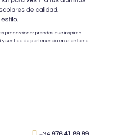
mat para vestir a tus alumnos
scolares de calidad,
estilo.
s proporcionar prendas que inspiren
 y sentido de pertenencia en el entorno
+34
976 41 89 89