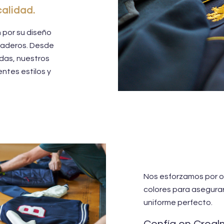
calidad.
por su diseño
uraderos. Desde
ldas, nuestros
ntes estilos y
Nos esforzamos por of
colores para asegura
uniforme perfecto.