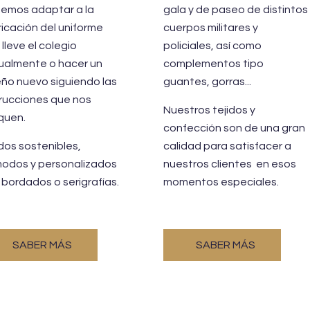
emos adaptar a la
gala y de paseo de distintos
ricación del uniforme
cuerpos militares y
lleve el colegio
policiales, así como
ualmente o hacer un
complementos tipo
eño nuevo siguiendo las
guantes, gorras...
trucciones que nos
Nuestros tejidos y
iquen.
confección son de una gran
idos sostenibles,
calidad para satisfacer a
odos y personalizados
nuestros clientes en esos
 bordados o serigrafías.
momentos especiales.
SABER MÁS
SABER MÁS