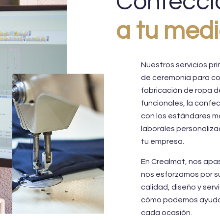
Confecció
a tu med
Nuestros servicios pri
de ceremonia para co
fabricación de ropa 
funcionales, la confe
con los estándares ma
laborales personaliza
tu empresa.
En Crealmat, nos apasi
nos esforzamos por su
calidad, diseño y ser
cómo podemos ayudart
cada ocasión.