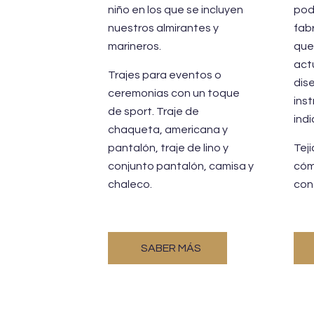
niño en los que se incluyen
pod
nuestros almirantes y
fab
marineros.
que 
act
Trajes para eventos o
dis
ceremonias con un toque
ins
de sport. Traje de
ind
chaqueta, americana y
pantalón, traje de lino y
Tej
conjunto pantalón, camisa y
cóm
chaleco.
con
SABER MÁS