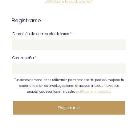
¿Olvidaste la contraseña?
Registrarse
Dirección de correo electrónico
*
Contraseña
*
Tus datos personales se utilizarán para procesar tu pedido, mejorar tu
experiencia en esta web, gestionar el acceso a tu cuenta y otros
propósitos descritos en nuestra
política de privacidad
.
Registrarse